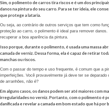
Sim, o polimento de carros tira riscos e é um dos principai
danos na pintura do seu carro. Para se ter ideia, ele con
que protege a lataria.
Ou seja, ao contrário de outros serviços que tem como fu
proteção ao carro, o polimento é ideal para remover danos. 
recuperar a boa aparência da pintura.
Isso porque, durante o polimento, é usada uma massa ab
camada de verniz. Dessa forma, ela é capaz de retirar to
manchas ou riscos.
Com o passar do tempo e uso frequente, é comum que a pin
imperfeições. Você provavelmente já deve ter se deparado
de arranhões, não é?
Em alguns casos, os danos podem ser até maiores com ma
irregularidades no verniz. Portanto, com o polimento é po
danificada e revelar a camada em bom estado que há por b