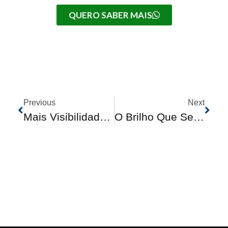
QUERO SABER MAIS
Previous
Next
Mais Visibilidade E Segurança: Por Que As Lâmpadas De Farol LED São Uma Escolha Inteligente Para Seu Carro
O Brilho Que Seu Carro Merece: O Que É O Polimento Automotivo E Por Que Realizá-Lo?