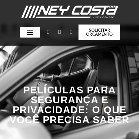
SOLICITAR
ORÇAMENTO
QUEM SOMOS
PELÍCULAS PARA
SEGURANÇA E
PRIVACIDADE: O QUE
VOCÊ PRECISA SABER