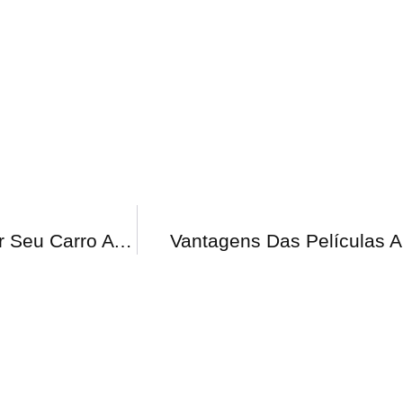
Funilaria E Pintura: Quando É Hora De Levar Seu Carro A Um Especialista
Vantagens Das Películas A