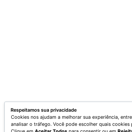
Respeitamos sua privacidade
Cookies nos ajudam a melhorar sua experiência, entr
analisar o tráfego. Você pode escolher quais cookies
Clique em
Aceitar Todos
para consentir ou em
Rejeit