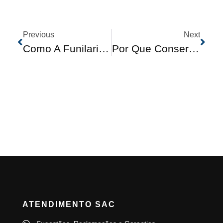
Previous
Next
Como A Funilaria Pode Valorizar O Seu Veículo Para Revenda
Por Que Consertar Pequenos Arranhões E Amassados Faz Toda A Diferença?
ATENDIMENTO SAC