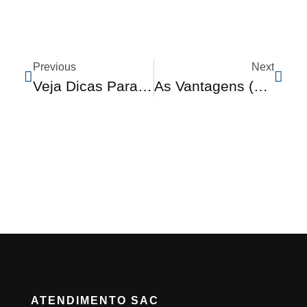
Previous
Next
Veja Dicas Para Proteger A Pintura Do Carro Do Calor E Das Chuvas
As Vantagens (e Os Cuidados) Ao Trocar Faróis Comuns Por LEDs
ATENDIMENTO SAC