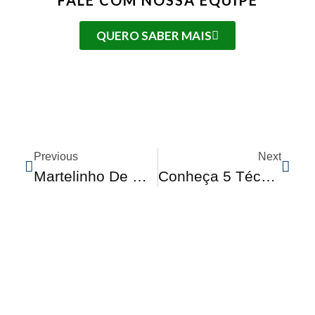
FALE COM NOSSA EQUIPE
QUERO SABER MAIS
Previous
Next
Martelinho De Ouro É Opção Mais Barata Para Conserto De Veículos
Conheça 5 Técnicas De Polimento Automotivo E Saiba A Diferença Entre Elas