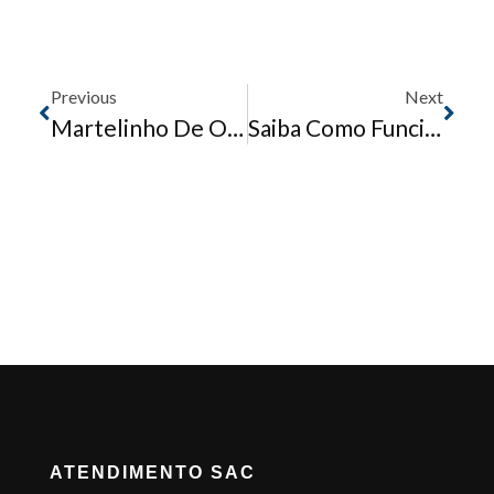
Previous
Next
Martelinho De Ouro: O Que Faz, As Vantagens E Quanto Custa Esse Tipo De Funilaria
Saiba Como Funciona A Pintura De Roda Para O Seu Carro
ATENDIMENTO SAC