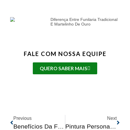
Diferença Entre Funilaria Tradicional
E Martelinho De Ouro
FALE COM NOSSA EQUIPE
QUERO SABER MAIS
Previous
Next
Benefícios Da Funilaria E Pintura Profissional: Explore Por Que É Importante Confiar Em Profissionais Para Reparos De Funilaria E Pintura
Pintura Personalizada Para Carros: Transforme Seu Veículo Em Uma Obra De Arte