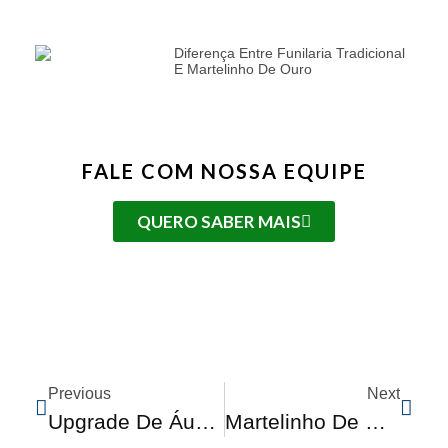
Diferença Entre Funilaria Tradicional
E Martelinho De Ouro
FALE COM NOSSA EQUIPE
QUERO SABER MAIS
Previous
Next
Upgrade De Áudio Automotivo: Como Melhorar O Sistema De Som Do Seu Carro
Martelinho De Ouro: A Solução Inteligente Para Reparos De Carroceria