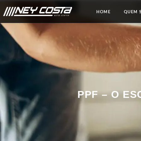
HOME
QUEM 
PPF – O ES