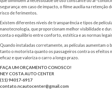
que diminuem a necessidade de uso constante do ar-condici
segurança: em caso de impacto, o filme auxilia na retenção d
risco de ferimentos.
Existem diferentes níveis de transparência e tipos de películ
nanotecnologia, que proporcionam melhor visibilidade e dur
conta o equilíbrio entre conforto, estética e as normas legai
Quando instaladas corretamente, as películas aumentam o b
tanto o motorista quanto os passageiros contra os efeitos n
eficaz e que valoriza o carro a longo prazo.
FAÇA UM ORÇAMENTO CONOSCO!
NEY COSTA AUTO CENTER
(11) 94017-6917
contato.ncautocenter@gmail.com