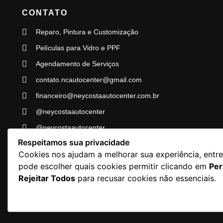
CONTATO
Reparo, Pintura e Customização
Películas para Vidro e PPF
Agendamento de Serviços
contato.ncautocenter@gmail.com
financeiro@neycostaautocenter.com.br
@neycostaautocenter
@neycostaautocenter
Respeitamos sua privacidade
@neycostaautocenter
Cookies nos ajudam a melhorar sua experiência, entre
pode escolher quais cookies permitir clicando em
Per
Ney Costa A
Rejeitar Todos
para recusar cookies não essenciais.