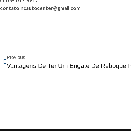
(11) 94017-6917
contato.ncautocenter@gmail.com
Previous